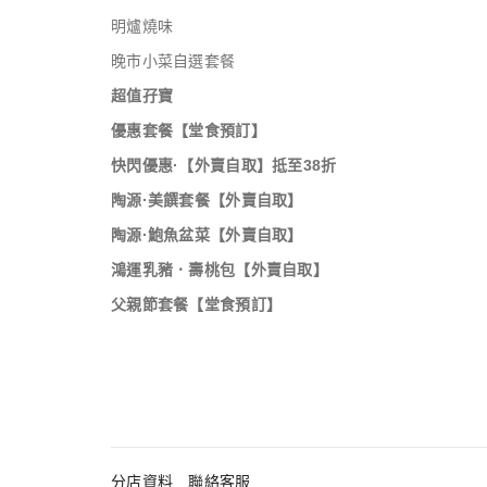
明爐燒味
晚市小菜自選套餐
超值孖寶
優惠套餐【堂食預訂】
快閃優惠·【外賣自取】抵至38折
陶源·美饌套餐【外賣自取】
陶源·鮑魚盆菜【外賣自取】
鴻運乳豬．壽桃包【外賣自取】
父親節套餐【堂食預訂】
父親節套餐【外賣自取】
年糕·賀年孖寶【外賣自取】
陶宮·駿馬迎春丨賀年獨家優惠【外
賣自取】
母親節套餐【堂食預訂】
分店資料
聯絡客服