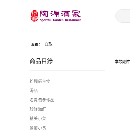
自取
服務：
商品目錄
本類別
粉麵飯主食
湯品
名貴包參珍品
珍饈海鮮
精美小菜
餐前小食