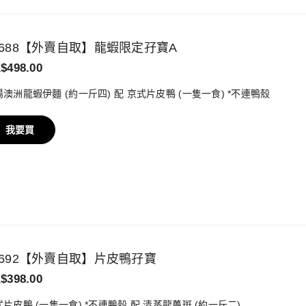
6688【外賣自取】龍蝦限定孖寶A
$498.00
澳洲龍蝦伊麵 (約一斤四) 配 京式片皮鴨 (一隻一食) *不連鴨殼
我要買
6692【外賣自取】片皮鴨孖寶
$398.00
片皮鴨 (一隻一食) *不連鴨殼 配 清蒸龍躉斑 (約一斤二)