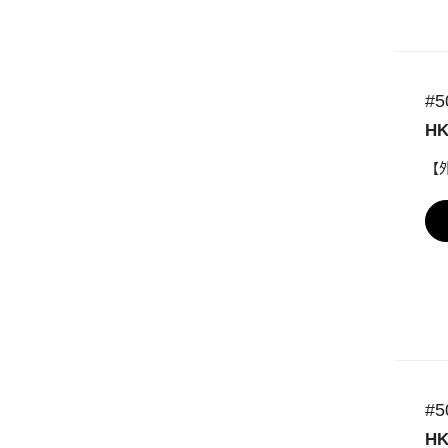
#
HK
【
#
HK