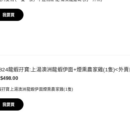
我要買
9824龍蝦孖寶:上湯澳洲龍蝦伊面+煙熏農家雞(1隻)<外賣
$498.00
蝦孖寶上湯澳洲龍蝦伊面煙熏農家雞(1隻)
我要買