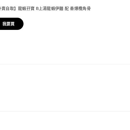
外賣自取】龍蝦孖寶 B上湯龍蝦伊麵 配 香爆欖角骨
我要買