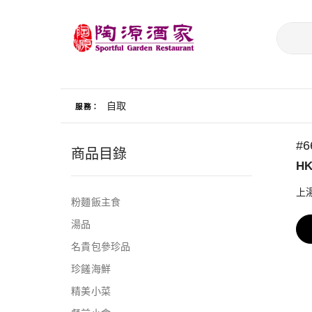
自取
服務：
#
商品目錄
HK
上湯
粉麵飯主食
湯品
名貴包參珍品
珍饈海鮮
精美小菜