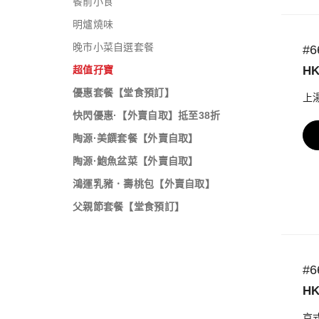
餐前小食
明爐燒味
晚市小菜自選套餐
#
超值孖寶
HK
優惠套餐【堂食預訂】
上湯
快閃優惠·【外賣自取】抵至38折
陶源·美饌套餐【外賣自取】
陶源·鮑魚盆菜【外賣自取】
鴻運乳豬．壽桃包【外賣自取】
父親節套餐【堂食預訂】
父親節套餐【外賣自取】
年糕·賀年孖寶【外賣自取】
#
陶宮·駿馬迎春丨賀年獨家優惠【外
HK
賣自取】
母親節套餐【堂食預訂】
京式