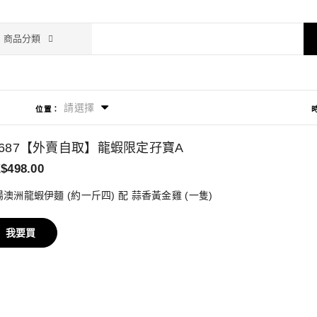
商品分類
請選擇
位置：
6687【外賣自取】龍蝦限定孖寶A
$498.00
澳洲龍蝦伊麵 (約一斤四) 配 蒜香黃金雞 (一隻)
我要買