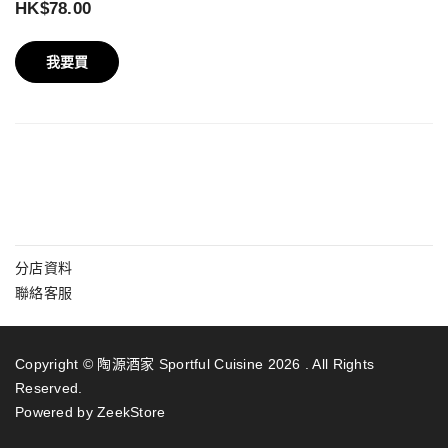
HK$78.00
我要買
分店資料
聯絡客服
Copyright © 陶源酒家 Sportful Cuisine 2026 . All Rights
Reserved.
Powered by ZeekStore