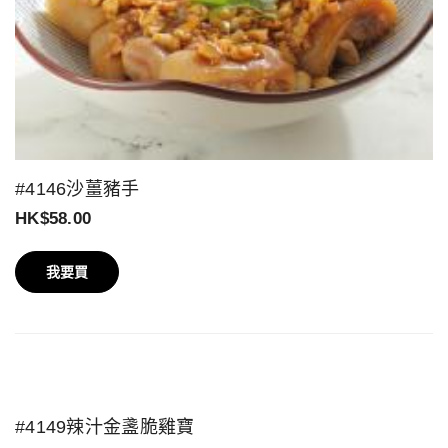
#4146沙薑豬手
HK$58.00
我要買
#4149辣汁金盞脆雞寶