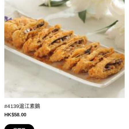
#4139滬江素鵝
HK$58.00